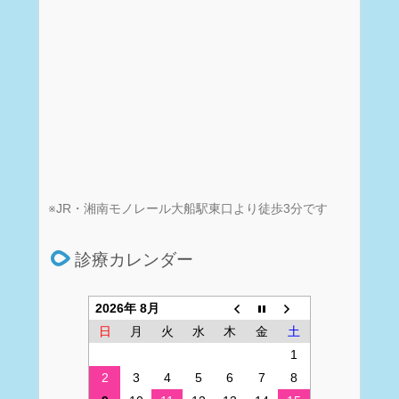
※JR・湘南モノレール大船駅東口より徒歩3分です
診療カレンダー
2026年 8月
日
月
火
水
木
金
土
1
2
3
4
5
6
7
8