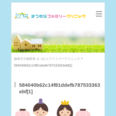
鎌倉市大船駅前 まつむらファミリークリニック
>
584040b62c14f81ddefb787533363ebf[1]
584040b62c14f81ddefb787533363
ebf[1]