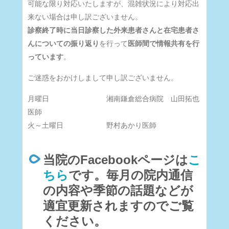
可能な限り対応いたしますが、混雑状況により対応出
来ない場合は申し訳ございません。
診察終了時に当日診察した外来患者さんと在宅患者さ
んについての振り返り
を行って
医師間で情報共有を行
っています
。
ご迷惑をおかけしまして申し訳ございません。
月曜日 湘南鎌倉総合病院 山田拓也
医師
火～土曜日 野村あかり医師
当院のFacebookページは
こ
ちら
です。毎月の院内通信
の内容や季節の話題などが
適宜更新されますのでご覧
ください。