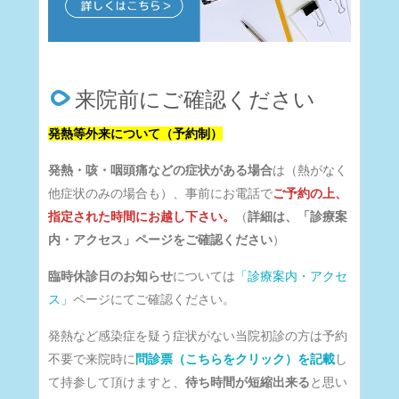
来院前にご確認ください
発熱等外来について（予約制）
発熱・咳・咽頭痛などの症状がある場合
は（熱がなく
他症状のみの場合も）、事前にお電話で
ご予約の上、
指定された時間にお越し下さい。
（
詳細は、「診療案
内・アクセス」ページをご確認ください
）
臨時休診日のお知らせ
については
「診療案内・アクセ
ス」
ページにてご確認ください。
発熱など感染症を疑う症状がない当院初診の方は予約
不要で来院時に
問診票（こちらをクリック）を記載
し
て持参して頂けますと、
待ち時間が短縮出来る
と思い