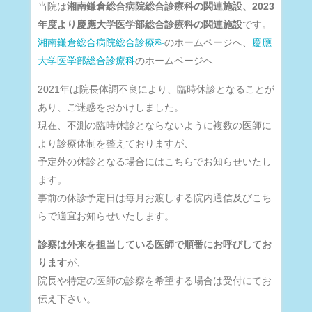
当院は
湘南鎌倉総合病院総合診療科の関連施設、2023
年度より慶應大学医学部総合診療科の関連施設
です。
湘南鎌倉総合病院総合診療科
のホームページへ、
慶應
大学医学部総合診療科
のホームページへ
2021年は院長体調不良により、臨時休診となることが
あり、ご迷惑をおかけしました。
現在、不測の臨時休診とならないように複数の医師に
より診療体制を整えておりますが、
予定外の休診となる場合にはこちらでお知らせいたし
ます。
事前の休診予定日は毎月お渡しする院内通信及びこち
らで適宜お知らせいたします。
診察は外来を担当している医師で順番にお呼びしてお
ります
が、
院長や特定の医師の診察を希望する場合は受付にてお
伝え下さい。