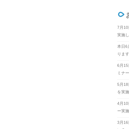
7月1
実施
本日6
りま
6月1
ミナ
5月1
を実
4月1
ー実
3月1