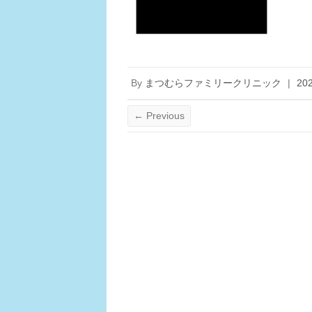
By
まつむらファミリークリニック
|
20
← Previous