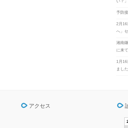
い？
予防接
2月1
へ」
湘南鎌倉
に来
1月1
まし
アクセス