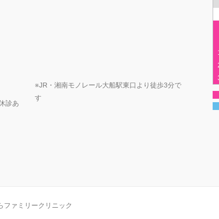
※JR・湘南モノレール大船駅東口より徒歩3分で
す
定期休診あ
らファミリークリニック