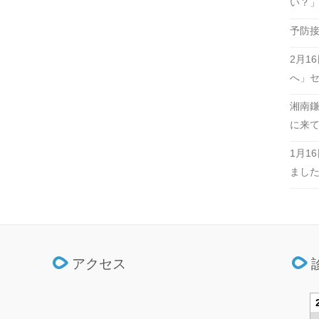
い？
予防接
2月1
へ」
湘南鎌倉
に来
1月1
まし
アクセス