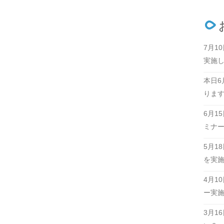
7月1
実施
本日6
りま
6月1
ミナ
5月1
を実
4月1
ー実
3月1