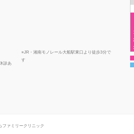
※JR・湘南モノレール大船駅東口より徒歩3分で
す
定期休診あ
らファミリークリニック