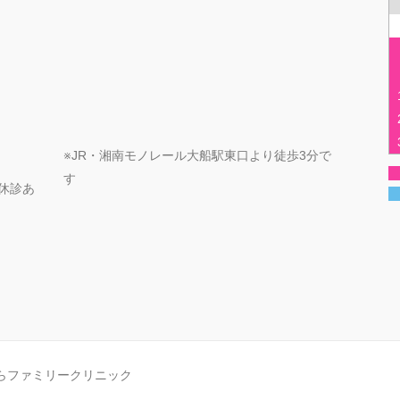
※JR・湘南モノレール大船駅東口より徒歩3分で
す
定期休診あ
らファミリークリニック