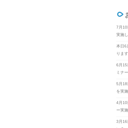
7月1
実施
本日6
りま
6月1
ミナ
5月1
を実
4月1
ー実
3月1