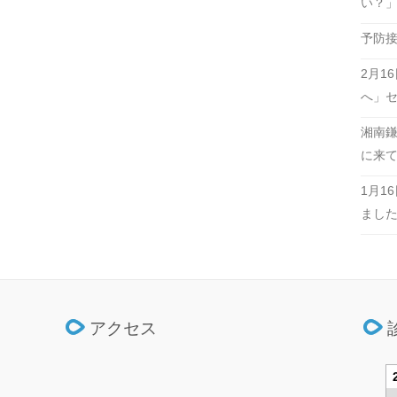
い？
予防接
2月1
へ」
湘南鎌倉
に来
1月1
まし
アクセス